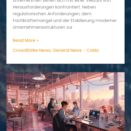
Unternehmen sehen sich mit einer Vielzahl von
Herausforderungen konfrontiert. Neben
regulatorischen Anforderungen, dem
Fachkräftemangel und der Etablierung moderner
Unternehmensstrukturen zur
9
Read More »
Fragen,
CrowdStrike News
,
General News - CoMo
die
Sie
bei
der
Auswahl
eines
MDR-
Services
stellen
sollten