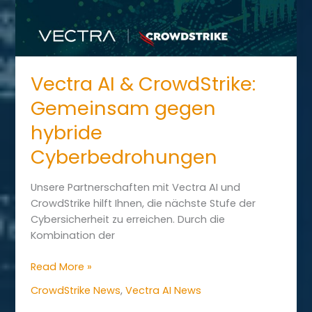
Vectra AI & CrowdStrike:
Gemeinsam gegen
hybride
Cyberbedrohungen
Unsere Partnerschaften mit Vectra AI und
CrowdStrike hilft Ihnen, die nächste Stufe der
Cybersicherheit zu erreichen. Durch die
Kombination der
Vectra
Read More »
AI
CrowdStrike News
,
Vectra AI News
&