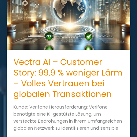
einer
komplexen
hybriden
Umgebung
Vectra AI – Customer
Story: 99,9 % weniger Lärm
– Volles Vertrauen bei
globalen Transaktionen
Kunde: Verifone Herausforderung: Verifone
benötigte eine KI-gestützte Lösung, um
versteckte Bedrohungen in ihrem umfangreichen
globalen Netzwerk zu identifizieren und sensible