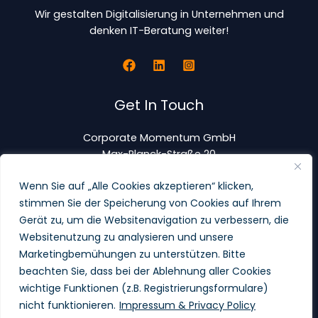
Wir gestalten Digitalisierung in Unternehmen und
denken IT-Beratung weiter!
Get In Touch
Corporate Momentum GmbH
Max-Planck-Straße 20
63303 Dreieich
Wenn Sie auf „Alle Cookies akzeptieren“ klicken,
stimmen Sie der Speicherung von Cookies auf Ihrem
+49 6103 83943 0
Gerät zu, um die Websitenavigation zu verbessern, die
Office@corporate-momentum.com
Websitenutzung zu analysieren und unsere
USt-ID DE295974773
Marketingbemühungen zu unterstützen. Bitte
beachten Sie, dass bei der Ablehnung aller Cookies
wichtige Funktionen (z.B. Registrierungsformulare)
nicht funktionieren.
Impressum & Privacy Policy
Copyright © 2026 Corporate Momentum GmbH. All