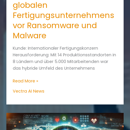
globalen
Fertigungsunternehmens
vor Ransomware und
Malware
Kunde: Internationaler Fertigungskonzern
Herausforderung: Mit 14 Produktionsstandorten in
8 Ländern und über 5.000 Mitarbeitenden war
das hybride Umfeld des Unternehmens
Vectra
Read More »
AI
Vectra AI News
–
Customer
Story:
Schutz
eines
globalen