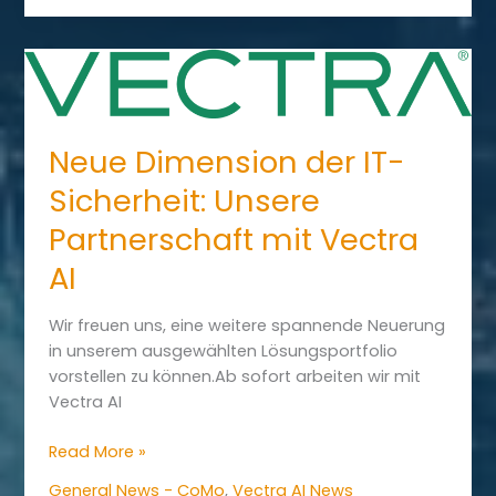
CrowdStrike:
Gemeinsam
gegen
hybride
Cyberbedrohungen
Neue Dimension der IT-
Sicherheit: Unsere
Partnerschaft mit Vectra
AI
Wir freuen uns, eine weitere spannende Neuerung
in unserem ausgewählten Lösungsportfolio
vorstellen zu können.Ab sofort arbeiten wir mit
Vectra AI
Neue
Read More »
Dimension
General News - CoMo
,
Vectra AI News