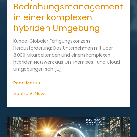
Bedrohungsmanagement
in einer komplexen
hybriden Umgebung
Kunde: Globaler Fertigungskonzern
Herausforderung: Das Unternehmen mit über
8.000 Mitarbeitenden und einem komplexen
hybriden Netzwerk aus On-Premises- und Cloud-
Umgebungen sah […]
Vectra
Read More »
AI
Vectra AI News
–
Customer
Story:
Effektives
Bedrohungsmanagement
in