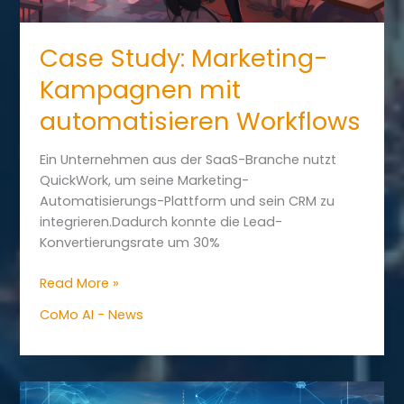
Case Study: Marketing-
Kampagnen mit
automatisieren Workflows
Ein Unternehmen aus der SaaS-Branche nutzt
QuickWork, um seine Marketing-
Automatisierungs-Plattform und sein CRM zu
integrieren.Dadurch konnte die Lead-
Konvertierungsrate um 30%
Case
Read More »
Study:
CoMo AI - News
Marketing-
Kampagnen
mit
automatisieren