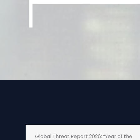
Global Threat Report 2026: “Year of the
” –
Evasive Adversary”
09/04/2025