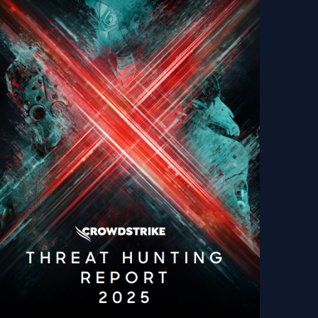
09/
M
CrowdStrike Threat Hunting Report 2025
– Neue Einblicke in die