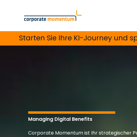
Skip
to
content
Starten Sie Ihre KI-Journey und s
Managing Digital Benefits
Corporate Momentum ist Ihr strategischer Par