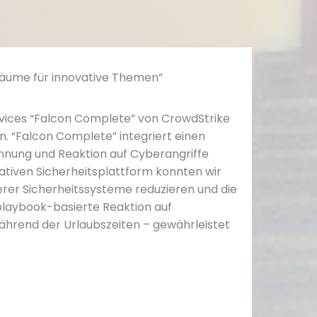
ume für innovative Themen”​
“Heute 
Abwehr 
ces “Falcon Complete” von CrowdStrike
 “Falcon Complete” integriert einen
“Als Be
nung und Reaktion auf Cyberangriffe
Sicherh
tiven Sicherheitsplattform konnten wir
eines z
rer Sicherheitssysteme reduzieren und die
wir uns
laybook-basierte Reaktion auf
und ein
ährend der Urlaubszeiten – gewährleistet
Dank de
reibungs
Der mod
Die kla
Mehrwer