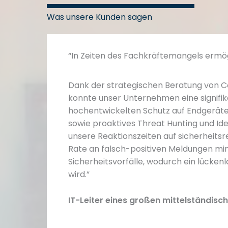
Was unsere Kunden sagen
ten
“In Zeiten des Fachkräftemangels ermögl
Dank der strategischen Beratung von C
-
konnte unser Unternehmen eine signifikan
führung
hochentwickelten Schutz auf Endgeräteebe
hieden
sowie proaktives Threat Hunting und Iden
ysteme
unsere Reaktionszeiten auf sicherheitsrel
Rate an falsch-positiven Meldungen minim
Sicherheitsvorfälle, wodurch ein lückenl
wird.”
t.
den
IT-Leiter eines großen mittelständisc