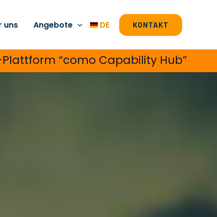
r uns
Angebote
DE
KONTAKT
AI-Plattform “como Capability Hub”