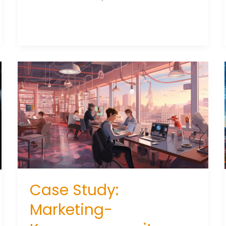
&
CrowdStrike:
Gemeinsam
gegen
hybride
Cyberbedrohungen
Case Study:
Marketing-