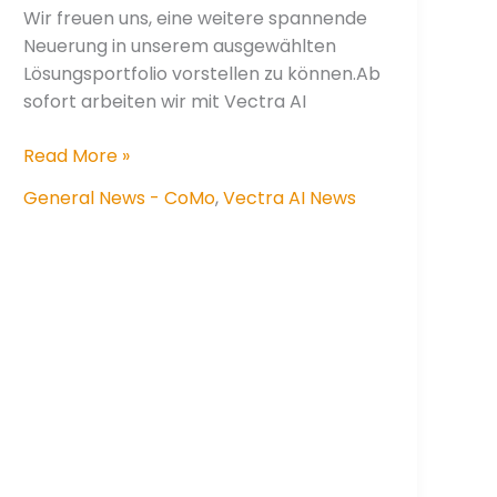
Wir freuen uns, eine weitere spannende
Neuerung in unserem ausgewählten
Lösungsportfolio vorstellen zu können.Ab
sofort arbeiten wir mit Vectra AI
Neue
Read More »
Dimension
General News - CoMo
,
Vectra AI News
der
IT-
Sicherheit:
Unsere
Partnerschaft
mit
Vectra
AI