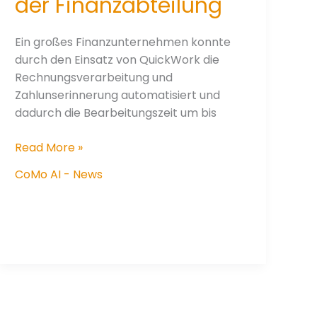
der Finanzabteilung
Ein großes Finanzunternehmen konnte
durch den Einsatz von QuickWork die
Rechnungsverarbeitung und
Zahlunserinnerung automatisiert und
dadurch die Bearbeitungszeit um bis
Case
Read More »
Study:
CoMo AI - News
Automatisierung
in
der
Finanzabteilung