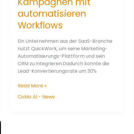
Kampagnen mit
automatisieren
Workflows
Ein Unternehmen aus der SaaS-Branche
nutzt QuickWork, um seine Marketing-
Automatisierungs-Plattform und sein
CRM zu integrieren.Dadurch konnte die
Lead-Konvertierungsrate um 30%
Case
Read More »
Study:
CoMo AI - News
Marketing-
Kampagnen
mit
automatisieren
Workflows