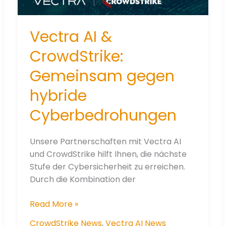
Vectra AI &
CrowdStrike:
Gemeinsam gegen
hybride
Cyberbedrohungen
Unsere Partnerschaften mit Vectra AI
und CrowdStrike hilft Ihnen, die nächste
Stufe der Cybersicherheit zu erreichen.
Durch die Kombination der
Vectra
Read More »
AI
CrowdStrike News
,
Vectra AI News