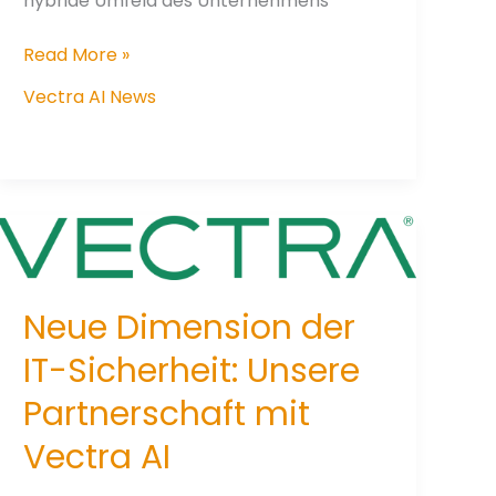
hybride Umfeld des Unternehmens
Vectra
Read More »
AI
Vectra AI News
–
Customer
Story:
Schutz
eines
globalen
Fertigungsunternehmens
vor
Neue Dimension der
Ransomware
und
IT-Sicherheit: Unsere
Malware
Partnerschaft mit
Vectra AI