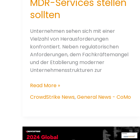
MDR-Services stellen
sollten
Unternehmen sehen sich mit einer
Vielzahl von Herausforderungen
konfrontiert. Neben regulatorischen
Anforderungen, dem Fachkräftemangel
und der Etablierung moderner
Unternehmensstrukturen zur
9
Read More »
Fragen,
CrowdStrike News
,
General News - CoMo
die
Sie
bei
der
Auswahl
eines