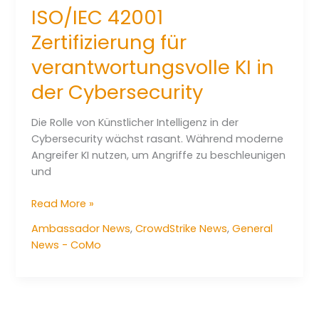
in
ISO/IEC 42001
die
Cyberbedrohungslandschaft
Zertifizierung für
verantwortungsvolle KI in
der Cybersecurity
Die Rolle von Künstlicher Intelligenz in der
Cybersecurity wächst rasant. Während moderne
Angreifer KI nutzen, um Angriffe zu beschleunigen
und
CrowdStrike
Read More »
erreicht
Ambassador News
,
CrowdStrike News
,
General
ISO/IEC
News - CoMo
42001
Zertifizierung
für
verantwortungsvolle
KI