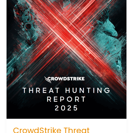
voller
Strategie,
Innovation
und
Zukunftsausrichtung
CrowdStrike Threat