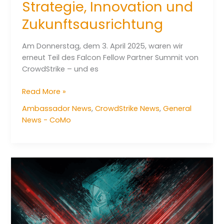
Strategie, Innovation und
Zukunftsausrichtung
Am Donnerstag, dem 3. April 2025, waren wir
erneut Teil des Falcon Fellow Partner Summit von
CrowdStrike – und es
Corporate
Read More »
Momentum
Ambassador News
,
CrowdStrike News
,
General
beim
News - CoMo
CrowdStrike
Falcon
Fellow
Partner
Summit
2025
–
ein
Tag