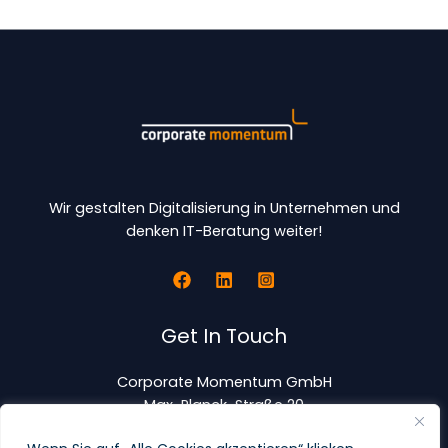
in
der
Cybersecurity
Wir gestalten Digitalisierung in Unternehmen und
denken IT-Beratung weiter!
Get In Touch
Corporate Momentum GmbH
Max-Planck-Straße 20
63303 Dreieich