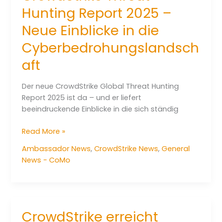
Hunting Report 2025 –
Neue Einblicke in die
Cyberbedrohungslandsch
aft
Der neue CrowdStrike Global Threat Hunting
Report 2025 ist da – und er liefert
beeindruckende Einblicke in die sich ständig
CrowdStrike
Read More »
Threat
Ambassador News
,
CrowdStrike News
,
General
Hunting
News - CoMo
Report
2025
–
Neue
Einblicke
CrowdStrike erreicht