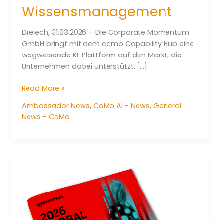
Wissensmanagement
Dreiech, 31.03.2026 – Die Corporate Momentum
GmbH bringt mit dem como Capability Hub eine
wegweisende KI-Plattform auf den Markt, die
Unternehmen dabei unterstützt, […]
Corporate
Read More »
Momentum
Ambassador News
,
CoMo AI - News
,
General
launcht
News - CoMo
revolutionären
“como
Capability
Hub”
–
KI-
Plattform
transformiert
Unternehmenscompliance