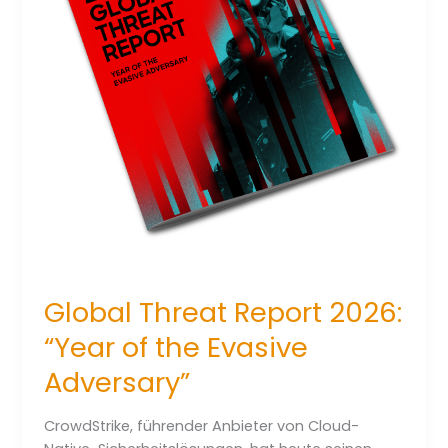
und
Wissensmanagement
Global Threat Report 2026:
“Year of the Evasive
Adversary”
CrowdStrike, führender Anbieter von Cloud-