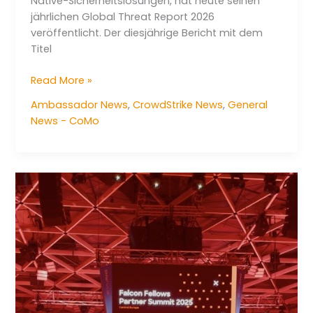
Native-Sicherheitslösungen, hat heute seinen
jährlichen Global Threat Report 2026
veröffentlicht. Der diesjährige Bericht mit dem
Titel
Global
Read More »
Threat
Ambassador News
,
CrowdStrike News
,
General
Report
News - CoMo
2026:
“Year
of
the
Evasive
Adversary”